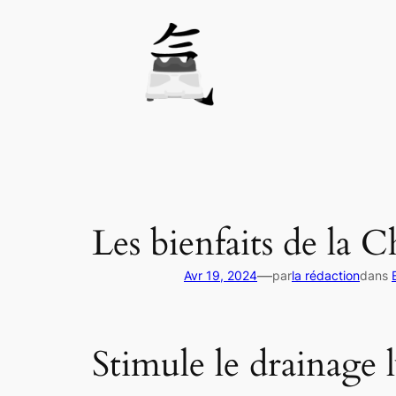
Aller
au
contenu
Les bienfaits de la 
—
Avr 19, 2024
par
la rédaction
dans
Stimule le drainage