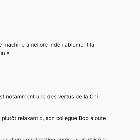
te machine améliore indéniablement la
ain »
st notamment une des vertus de la Chi
 plutôt relaxant »,
son collègue Bob ajoute
sation de relaxation après avoir utilisé la