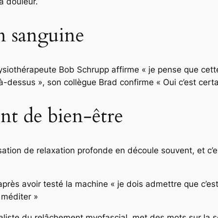
a douleur.
on sanguine
hysiothérapeute Bob Schrupp affirme
« je pense que cet
 là-dessus »,
son collègue Brad confirme
« Oui c’est cert
t de bien-être
ion de relaxation profonde en découle souvent, et c’e
après avoir testé la machine
« je dois admettre que c’est
 méditer »
liste du relâchement myofascial, met des mots sur la sen